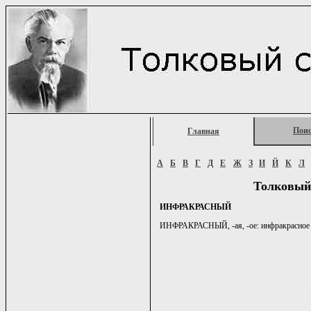
Пои
Главная
А
Б
В
Г
Д
Е
Ж
З
И
Й
К
Л
Толковый
ИНФРАКРАСНЫЙ
ИНФРАКРАСНЫЙ, -ая, -ое: инфракрасное из