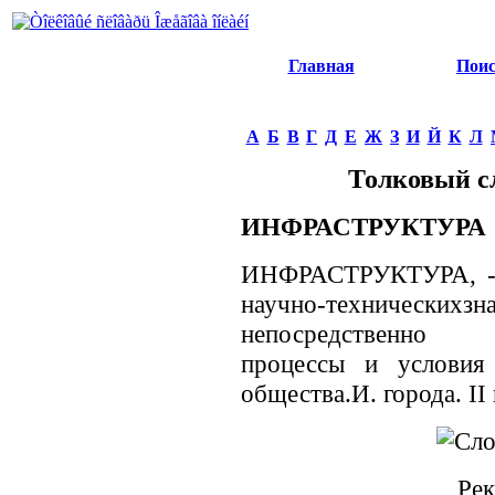
Главная
Пои
А
Б
В
Г
Д
Е
Ж
З
И
Й
К
Л
Толковый с
ИНФРАСТРУКТУРА
ИНФРАСТРУКТУРА, -ы,
научно-техническихз
непосредственно о
процессы и условия 
общества.И. города. II
Рек