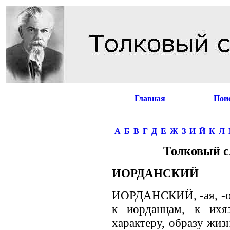
Главная
Пои
А
Б
В
Г
Д
Е
Ж
З
И
Й
К
Л
Толковый с
ИОРДАНСКИЙ
ИОРДАНСКИЙ, -ая, -ое
к иорданцам, к ихяз
характеру, образу жиз