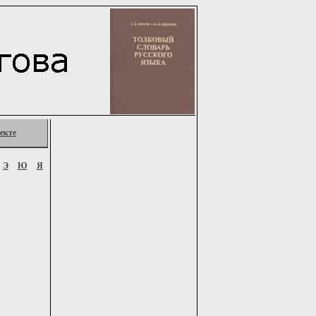
екте
Э
Ю
Я