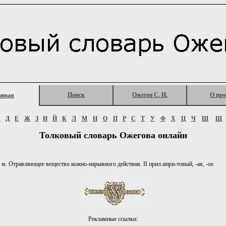
Поиск
Ожегов С. И.
О про
авная
Г
Д
Е
Ж
З
И
Й
К
Л
М
Н
О
П
Р
С
Т
У
Ф
Х
Ц
Ч
Ш
Щ
Толковый словарь Ожегова онлайн
 м. Отравляющее вещество кожно-нарывного действия. II прил.ипри-товый, -ая, -ое.
Рекламные ссылки: