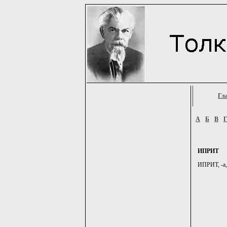
Гл
А
Б
В
ИПРИТ
ИПРИТ, -а,