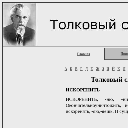
Пои
Главная
А
Б
В
Г
Д
Е
Ж
З
И
Й
К
Л
Толковый с
ИСКОРЕНИТЬ
ИСКОРЕНИТЬ, -ню, -ниш
Окончательноуничтожить, и
искоренять, -яю,-яешь. II сущ.