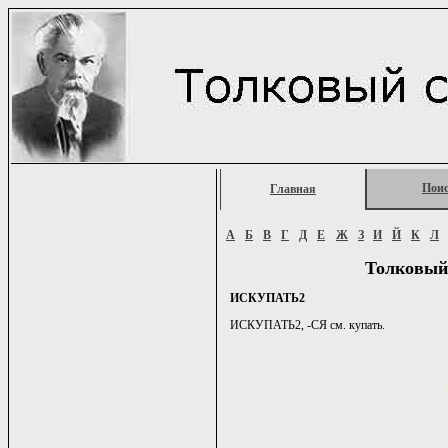
Пои
Главная
А
Б
В
Г
Д
Е
Ж
З
И
Й
К
Л
Толковый
ИСКУПАТЬ2
ИСКУПАТЬ2, -СЯ см. купать.