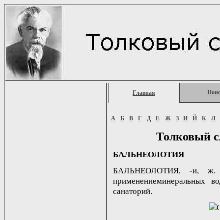
Пои
Главная
А
Б
В
Г
Д
Е
Ж
З
И
Й
К
Л
Толковый с
БАЛЬНЕОЛОТИЯ
БАЛЬНЕОЛОТИЯ, -и, ж. 
применениеминеральных вод
санаторий.