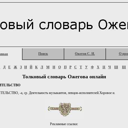
Поиск
Ожегов С. И.
О про
авная
Г
Д
Е
Ж
З
И
Й
К
Л
М
Н
О
П
Р
С
Т
У
Ф
Х
Ц
Ч
Ш
Щ
Толковый словарь Ожегова онлайн
ИТЕЛЬСТВО
ЬСТВО, -а, ср. Деятельность музыкантов, певцов-исполнителей.Хоровое и.
Рекламные ссылки: