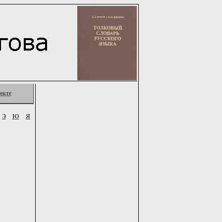
екте
Э
Ю
Я