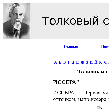
Главная
Пои
А
Б
В
Г
Д
Е
Ж
З
И
Й
К
Л
Толковый с
ИССЕРА"
ИССЕРА"... Первая ча
оттенком, напр.иссера-