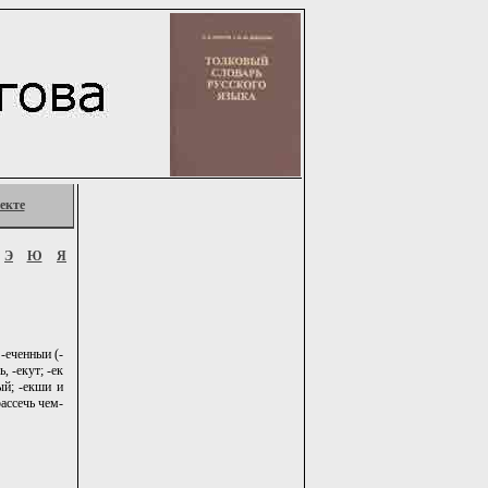
екте
Э
Ю
Я
 -еченныи (-
, -екут; -ек
ный; -екши и
рассечь чем-