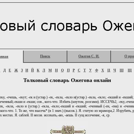
Поиск
Ожегов С. И.
О про
авная
Г
Д
Е
Ж
З
И
Й
К
Л
М
Н
О
П
Р
С
Т
У
Ф
Х
Ц
Ч
Ш
Щ
Толковый словарь Ожегова онлайн
у, -ечешь, -екут; -ек и (устар.) -ек, -екла, -екло и(устар.) -екла, -екло; -екший и -екший;
 -еченный;-екши и -екши; сов., кого-чтo. Избить (кнутом, розгами). ИССЕЧЬ2, -еку,-ечешь
-ек, -екла, -екло и (устар.) -екла, -екло;-екший и -екший; -еченный (-ен, -ена) и -ечен
,кого-что. 1. То же, что высечь* (в 1 знач.) (высок.). Я. статую из мрамора,2. Изрубить, 
х местах. Я. саблей. II несов. иссекать,-аю, -аешь. II сущ иссечение, -я, ср.