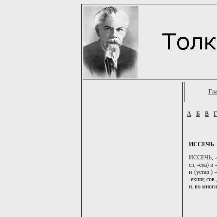
Гл
А
Б
В
ИССЕЧЬ
ИССЕЧЬ, -ек
ен, -ена) и
и (устар.) 
-екши; сов.
н. во многи