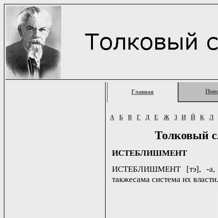
Пои
Главная
А
Б
В
Г
Д
Е
Ж
З
И
Й
К
Л
Толковый с
ИСТЕБЛИШМЕНТ
ИСТЕБЛИШМЕНТ [тэ], -а, 
такжесама система их власт