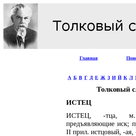
Главная
Пои
А
Б
В
Г
Д
Е
Ж
З
И
Й
К
Л
Толковый с
ИСТЕЦ
ИСТЕЦ, -тца, м.
предъявляющие иск; пр
II прил. истцовый, -ая, 