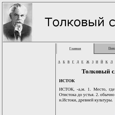
Пои
Главная
А
Б
В
Г
Д
Е
Ж
З
И
Й
К
Л
Толковый с
ИСТОК
ИСТОК, -а,м. 1. Место, где
Отистока до устья. 2. обычно
н.Истоки, древней культуры.