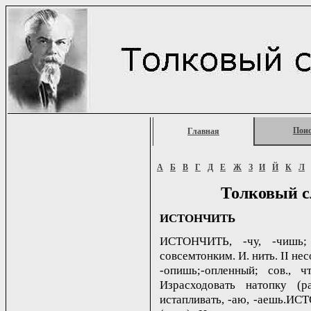
Пои
Главная
А
Б
В
Г
Д
Е
Ж
З
И
Й
К
Л
Толковый с
ИСТОНЧИТЬ
ИСТОНЧИТЬ, -чу, -чишь; 
совсемтонким. И. нить. II не
-опишь;-опленный; сов., 
Израсходовать натопку (р
истапливать, -аю, -аешь.ИСТ