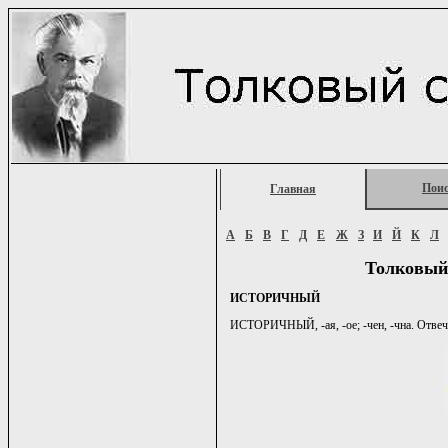
Пои
Главная
А
Б
В
Г
Д
Е
Ж
З
И
Й
К
Л
Толковый
ИСТОРИЧНЫЙ
ИСТОРИЧНЫЙ, -ая, -ое; -чен, -чна. Отвеча