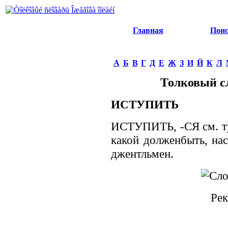
Главная
Пои
А
Б
В
Г
Д
Е
Ж
З
И
Й
К
Л
Толковый с
ИСТУПИТЬ
ИСТУПИТЬ, -СЯ см. туп
какой долженбыть, нас
джентльмен.
Рек