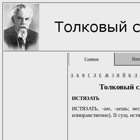
Пои
Главная
А
Б
В
Г
Д
Е
Ж
З
И
Й
К
Л
Толковый с
ИСТЯЗАТЬ
ИСТЯЗАТЬ, -аю, -аешь; нес
илинравственно). II сущ. истя