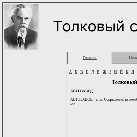
Пои
Главная
А
Б
В
Г
Д
Е
Ж
З
И
Й
К
Л
Толковый
АВТОЗАВОД
АВТОЗАВОД, -а, м. Сокращение: автомобиль
-ое.