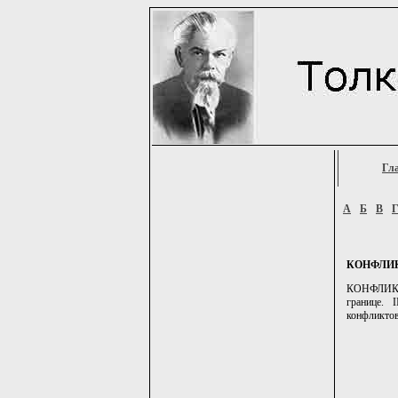
Гл
А
Б
В
КОНФЛИ
КОНФЛИКТ, 
границе. 
конфликтов