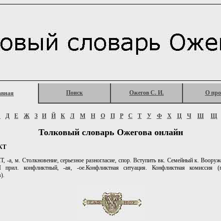
Поиск
Ожегов С. И.
О про
авная
Г
Д
Е
Ж
З
И
Й
К
Л
М
Н
О
П
Р
С
Т
У
Ф
Х
Ц
Ч
Ш
Щ
Толковый словарь Ожегова онлайн
КТ
-а, м. Столкновение, серьезное разногласие, спор. Вступить вк. Семейный к. Вооруж
II прил. конфликтный, -ая, -ое.Конфликтная ситуация. Конфликтная комиссия (
).