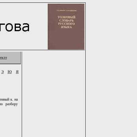
екте
Э
Ю
Я
енный к. на
по разбору