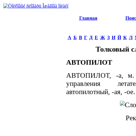
Главная
Пои
А
Б
В
Г
Д
Е
Ж
З
И
Й
К
Л
Толковый с
АВТОПИЛОТ
АВТОПИЛОТ, -а, м. У
управления летат
автопилотный, -ая, -ое.
Рек