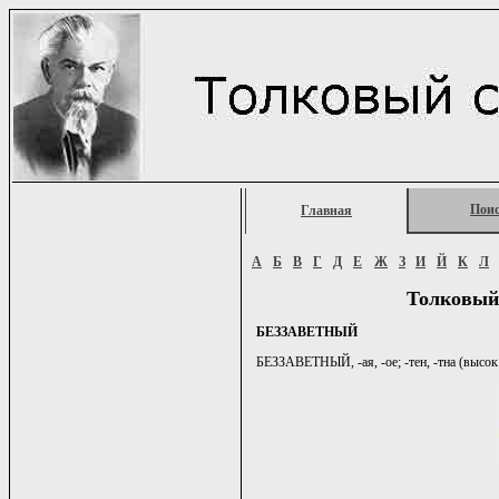
Пои
Главная
А
Б
В
Г
Д
Е
Ж
З
И
Й
К
Л
Толковый
БЕЗЗАВЕТНЫЙ
БЕЗЗАВЕТНЫЙ, -ая, -ое; -тен, -тна (высок