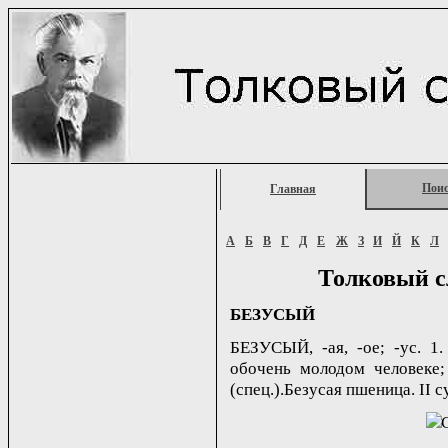
Пои
Главная
А
Б
В
Г
Д
Е
Ж
З
И
Й
К
Л
Толковый с
БЕЗУСЫЙ
БЕЗУСЫЙ, -ая, -ое; -ус. 1
обочень молодом человеке; 
(спец.).Безусая пшеница. II су