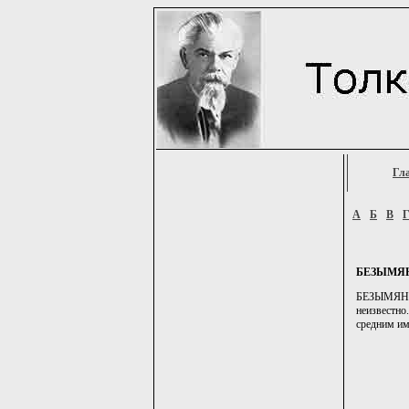
Гл
А
Б
В
БЕЗЫМЯ
БЕЗЫМЯННЫЙ
неизвестно
средним ими