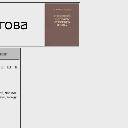
екте
Э
Ю
Я
ой, чье имя
руке, между