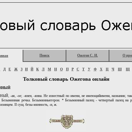
Поиск
Ожегов С. И.
О про
авная
Г
Д
Е
Ж
З
И
Й
К
Л
М
Н
О
П
Р
С
Т
У
Ф
Х
Ц
Ч
Ш
Щ
Толковый словарь Ожегова онлайн
ННЫЙ
, -ая, -ое; -янен, -янна. Не известный по имени, не имеющийимени, названия; так
. Безымянная речка. Безымянныегерои. * Безымянный палец - четвертый палец на 
зинцем. II сущ. безы-мянность, -и, ж.