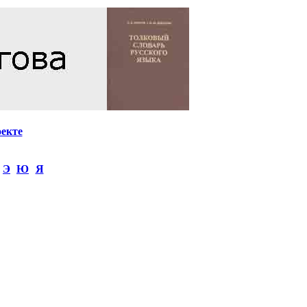
оекте
Э
Ю
Я