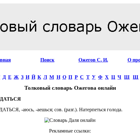
авная
Поиск
Ожегов С. И.
О пр
Г
Д
Е
Ж
З
И
Й
К
Л
М
Н
О
П
Р
С
Т
У
Ф
Х
Ц
Ч
Ш
Щ
Толковый словарь Ожегова онлайн
ДАТЬСЯ
ЬСЯ, -аюсь, -аешься; сов. (разг.). Натерпеться голода.
Рекламные ссылки: