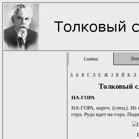
Пои
Главная
А
Б
В
Г
Д
Е
Ж
З
И
Й
К
Л
Толковый с
НА-ГОРА
НА-ГОРА, нареч. (спец.). Из
гора. Руда идет на-гора. Подн