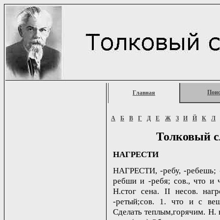
Пои
Главная
А
Б
В
Г
Д
Е
Ж
З
И
Й
К
Л
Толковый с
НАГРЕСТИ
НАГРЕСТИ, -ребу, -ребешь; -
ребши и -ребя; сов., что и 
Н.стог сена. II несов. наг
-ретый;сов. 1. что и с ве
Сделать теплым,горячим. Н. в