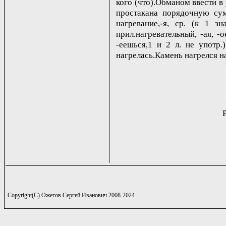
кого (что).Обманом ввести в у
простакана порядочную сумм
нагревание,-я, ср. (к 1 зна
прил.нагревательный, -ая, -
-еешься,1 и 2 л. не употр.)
нагрелась.Камень нагрелся на 
Copyright(C) Ожегов Сергей Иванович 2008-2024