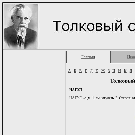
Пои
Главная
А
Б
В
Г
Д
Е
Ж
З
И
Й
К
Л
Толковый
НАГУЛ
НАГУЛ, -а.,м. 1. см нагулять. 2. Степень 