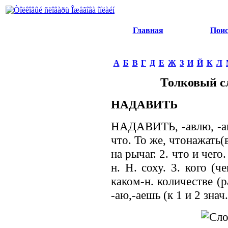
Главная
Пои
А
Б
В
Г
Д
Е
Ж
З
И
Й
К
Л
Толковый с
НАДАВИТЬ
НАДАВИТЬ, -авлю, -ави
что. То же, чтонажать(в
на рычаг. 2. что и чего
н. Н. соху. 3. кого (ч
каком-н. количестве (ра
-аю,-аешь (к 1 и 2 знач.