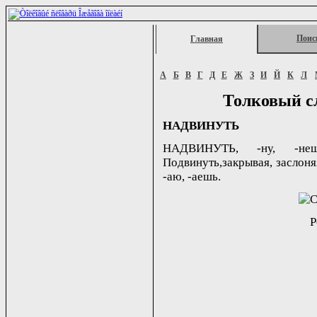
Поис
Главная
А
Б
В
Г
Д
Е
Ж
З
И
Й
К
Л
Толковый с
НАДВИНУТЬ
НАДВИНУТЬ, -ну, -неш
Подвинуть,закрывая, заслоняя
-аю, -аешь.
Р