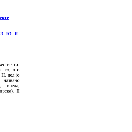
екте
Э
Ю
Я
вести что-
ь то, что
 Н. дел (о
 названо
, вреда,
река). II