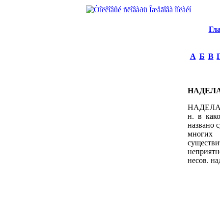
Гл
А
Б
В
НАДЕЛ
НАДЕЛАТЬ,
н. в как
названо с
многих 
существ
неприятн
несов. на