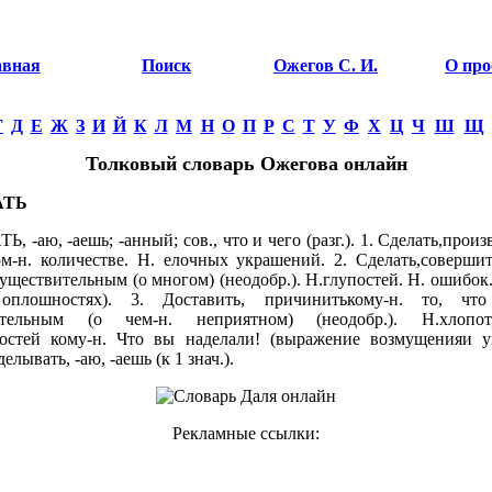
авная
Поиск
Ожегов С. И.
О про
Г
Д
Е
Ж
З
И
Й
К
Л
М
Н
О
П
Р
С
Т
У
Ф
Х
Ц
Ч
Ш
Щ
Толковый словарь Ожегова онлайн
АТЬ
 -аю, -аешь; -анный; сов., что и чего (разг.). 1. Сделать,произ
ом-н. количестве. Н. елочных украшений. 2. Сделать,совершит
уществительным (о многом) (неодобр.). Н.глупостей. Н. ошибок.
оплошностях). 3. Доставить, причинитькому-н. то, что
ительным (о чем-н. неприятном) (неодобр.). Н.хлопот
остей кому-н. Что вы наделали! (выражение возмущенияи уп
делывать, -аю, -аешь (к 1 знач.).
Рекламные ссылки: