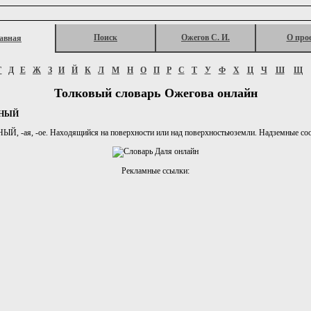
Поиск
Ожегов С. И.
О про
авная
Г
Д
Е
Ж
З
И
Й
К
Л
М
Н
О
П
Р
С
Т
У
Ф
Х
Ц
Ч
Ш
Щ
Толковый словарь Ожегова онлайн
НЫЙ
, -ая, -ое. Находящийся на поверхности или над поверхностьюземли. Надземные со
Рекламные ссылки: