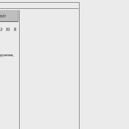
екте
Э
Ю
Я
оружения,