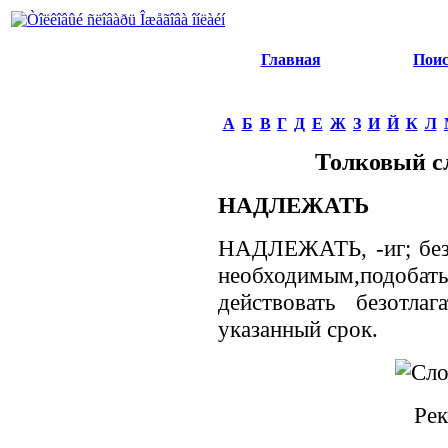
Главная
Пои
А
Б
В
Г
Д
Е
Ж
З
И
Й
К
Л
Толковый с
НАДЛЕЖАТЬ
НАДЛЕЖАТЬ, -иг; безл.
необходимым,подобать,
действовать безотла
указанный срок.
Рек