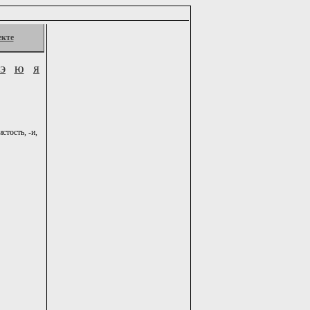
екте
Э
Ю
Я
тость, -и,