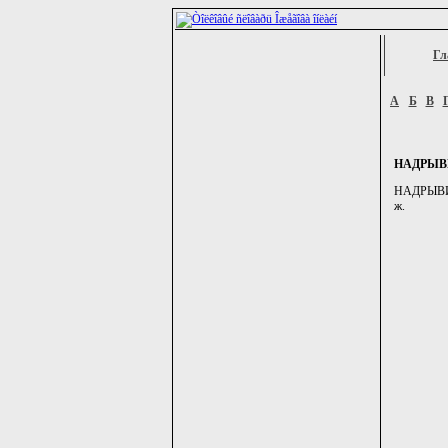
Гл
А
Б
В
НАДРЫ
НАДРЫВИСТ
ж.