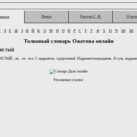
Поиск
Ожегов С. И.
О про
авная
Г
Д
Е
Ж
З
И
Й
К
Л
М
Н
О
П
Р
С
Т
У
Ф
Х
Ц
Ч
Ш
Щ
Толковый словарь Ожегова онлайн
ВИСТЫЙ
ЫЙ, -ая, -ое; -ист. С надрывом, судорожный. Надрывистыерыдания. II сущ. надрывис
Рекламные ссылки: