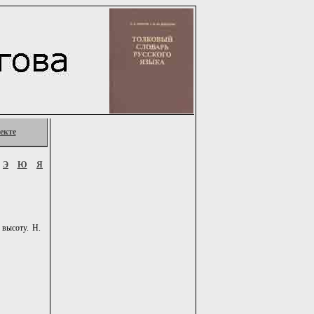
екте
Э
Ю
Я
 высоту. Н.