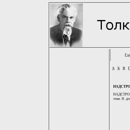
Гл
А
Б
В
НАДСТР
НАДСТРОИТЬ
этаж. Н. до