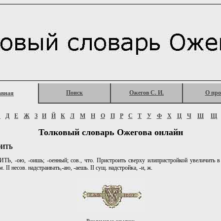
Поиск
Ожегов С. И.
О про
авная
Г
Д
Е
Ж
З
И
Й
К
Л
М
Н
О
П
Р
С
Т
У
Ф
Х
Ц
Ч
Ш
Щ
Толковый словарь Ожегова онлайн
ОИТЬ
, -ою, -оишь; -оенный; сов., что. Пристроить сверху илипристройкой увеличить в
м. II несов. надстраивать,-аю, -аешь. II сущ. надстройка, -и, ж.