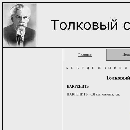
Пои
Главная
А
Б
В
Г
Д
Е
Ж
З
И
Й
К
Л
Толковый
НАКРЕНИТЬ
НАКРЕНИТЬ, -СЯ см. кренить, -ся.