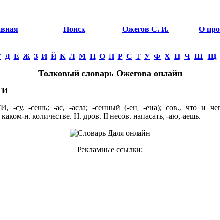
авная
Поиск
Ожегов С. И.
О про
Г
Д
Е
Ж
З
И
Й
К
Л
М
Н
О
П
Р
С
Т
У
Ф
Х
Ц
Ч
Ш
Щ
Толковый словарь Ожегова онлайн
ТИ
 -су, -сешь; -ас, -асла; -сенный (-ен, -ена); сов., что и чего
 каком-н. количестве. Н. дров. II несов. напасать, -аю,-аешь.
Рекламные ссылки: