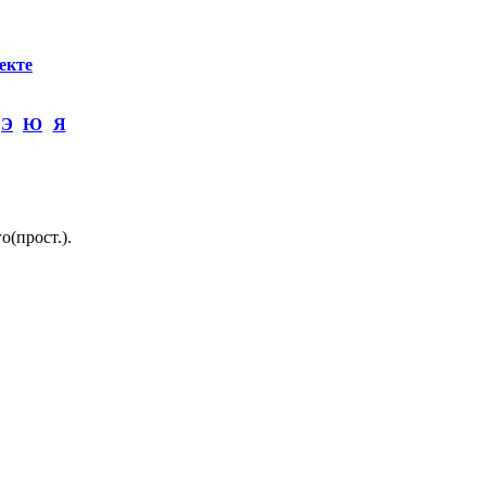
екте
Э
Ю
Я
(прост.).