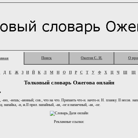
Поиск
Ожегов С. И.
О про
авная
Г
Д
Е
Ж
З
И
Й
К
Л
М
Н
О
П
Р
С
Т
У
Ф
Х
Ц
Ч
Ш
Щ
Толковый словарь Ожегова онлайн
Ь
ю, -яешь; -аянный; сов., что на что. Припаять что-н. начто-н. Н. планку. II несов. нап
щ. напайка, -и, ж.II прил. напайный, -ая, -ое и напаечный, -ая, -ое.
Рекламные ссылки: