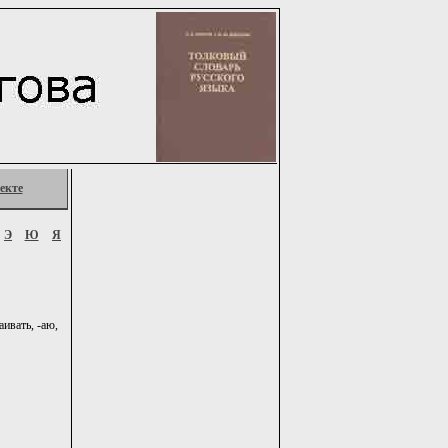
екте
Э
Ю
Я
аивать, -аю,