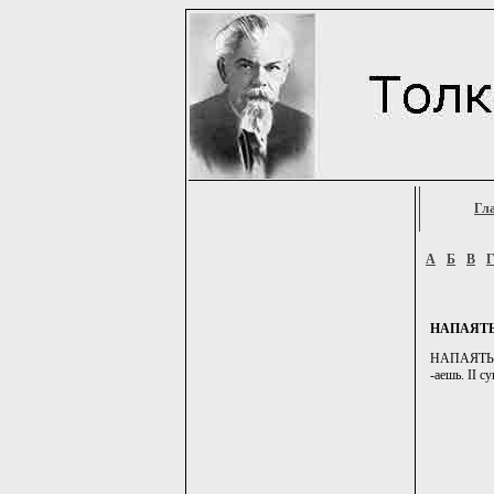
Гл
А
Б
В
НАПАЯТ
НАПАЯТЬ, -я
-аешь. II су