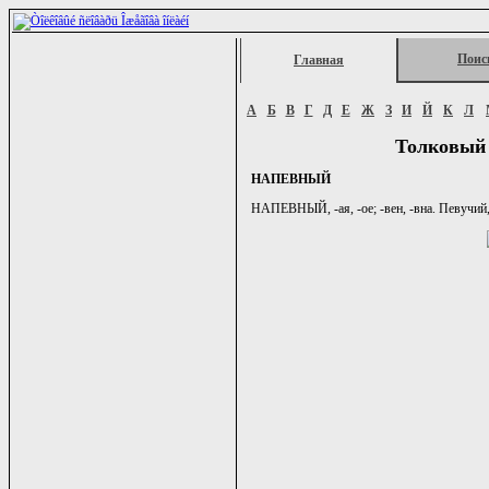
Поис
Главная
А
Б
В
Г
Д
Е
Ж
З
И
Й
К
Л
Толковый 
НАПЕВНЫЙ
НАПЕВНЫЙ, -ая, -ое; -вен, -вна. Певучий,