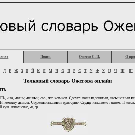
Поиск
Ожегов С. И.
О про
авная
Г
Д
Е
Ж
З
И
Й
К
Л
М
Н
О
П
Р
С
Т
У
Ф
Х
Ц
Ч
Ш
Щ
Толковый словарь Ожегова онлайн
ИТЬ
 -ню, -нишь; -ненный; сов., что кем-чем. Сделать полным,занятым, насыщенным ке
 Н. комнату дымом. Студентынаполнили аудиторию. Сердце наполнено гневом. II несов.
II сущ. наполнение, -я, ср.