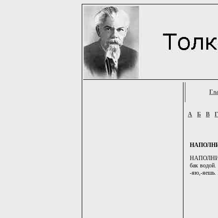
Гл
А
Б
В
НАПОЛН
НАПОЛНИТЬ,
бак водой.
-яю,-яешь. 