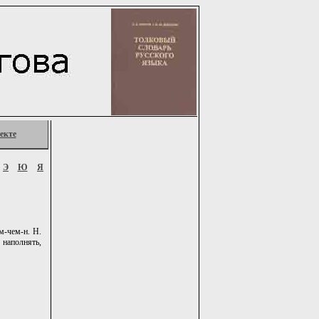
екте
Э
Ю
Я
м-чем-н. Н.
 наполнять,