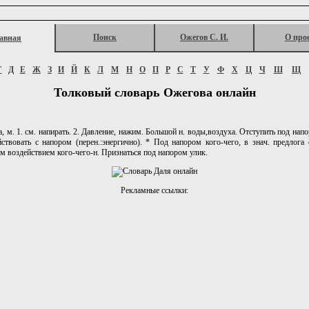
Поиск
Ожегов С. И.
О про
авная
Г
Д
Е
Ж
З
И
Й
К
Л
М
Н
О
П
Р
С
Т
У
Ф
Х
Ц
Ч
Ш
Щ
Толковый словарь Ожегова онлайн
 м. 1. см. напирать. 2. Давление, нажим. Большой н. воды,воздуха. Отступить под на
йствовать с напором (перен.:энергично). * Под напором кого-чего, в знач. предлога с
м воздействием кого-чего-н. Признаться под напором улик.
Рекламные ссылки: