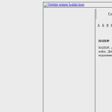
Гл
А
Б
В
НАПОР
НАПОР, -а,
войск. Де
подсильны