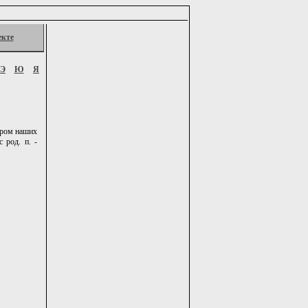
екте
Э
Ю
Я
пором наших
 род. п. -