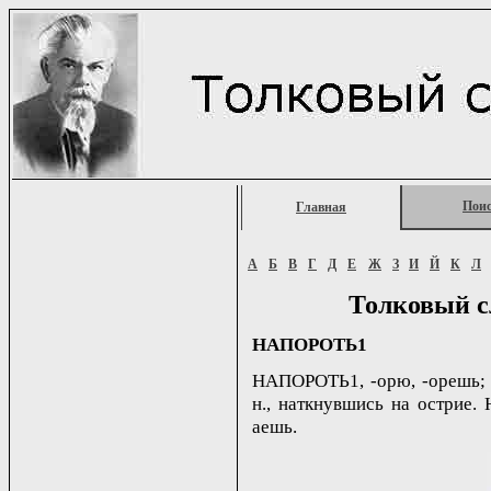
Пои
Главная
А
Б
В
Г
Д
Е
Ж
З
И
Й
К
Л
Толковый с
НАПОРОТЬ1
НАПОРОТЬ1, -орю, -орешь; -о
н., наткнувшись на острие. Н
аешь.