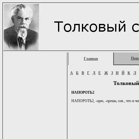
Пои
Главная
А
Б
В
Г
Д
Е
Ж
З
И
Й
К
Л
Толковый
НАПОРОТЬ2
НАПОРОТЬ2, -орю, -орешь; сов., что и чег