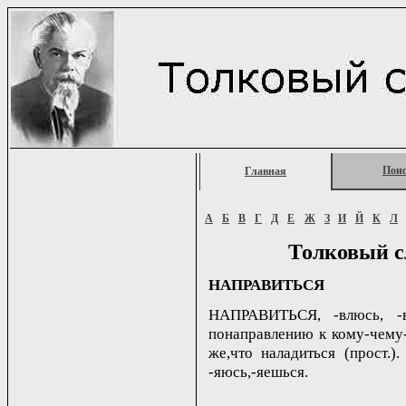
Пои
Главная
А
Б
В
Г
Д
Е
Ж
З
И
Й
К
Л
Толковый с
НАПРАВИТЬСЯ
НАПРАВИТЬСЯ, -влюсь, -в
понаправлению к кому-чему-н.
же,что наладиться (прост.).
-яюсь,-яешься.