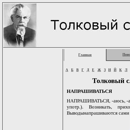
Пои
Главная
А
Б
В
Г
Д
Е
Ж
З
И
Й
К
Л
Толковый с
НАПРАШИВАТЬСЯ
НАПРАШИВАТЬСЯ, -аюсь, -аешь
употр.). Возникать, при
Выводынапрашиваются сами 