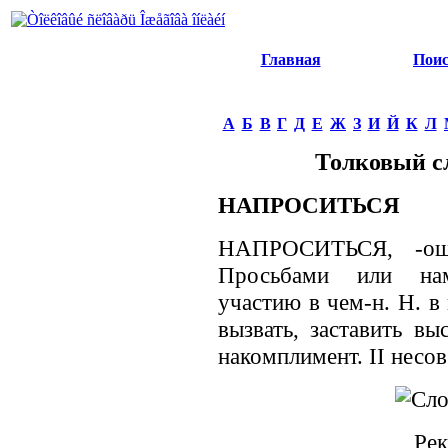
Главная
Пои
А
Б
В
Г
Д
Е
Ж
З
И
Й
К
Л
Толковый с
НАПРОСИТЬСЯ
НАПРОСИТЬСЯ, -ошус
Просьбами или нам
участию в чем-н. Н. в
вызвать, заставить вы
накомплимент. II несов
Рек