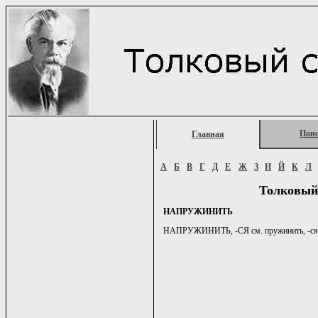
Пои
Главная
А
Б
В
Г
Д
Е
Ж
З
И
Й
К
Л
Толковый
НАПРУЖИНИТЬ
НАПРУЖИНИТЬ, -СЯ см. пружинить, -ся