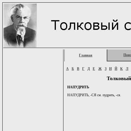
Пои
Главная
А
Б
В
Г
Д
Е
Ж
З
И
Й
К
Л
Толковый
НАПУДРИТЬ
НАПУДРИТЬ, -СЯ см. пудрить, -ся.