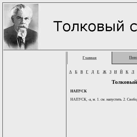
Пои
Главная
А
Б
В
Г
Д
Е
Ж
З
И
Й
К
Л
Толковый
НАПУСК
НАПУСК, -а, м. 1. см. напустить. 2. Своб