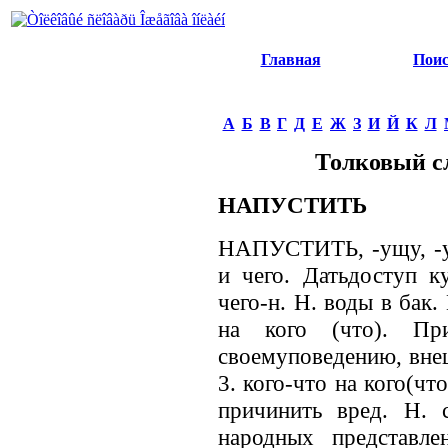
Главная
Пои
А
Б
В
Г
Д
Е
Ж
З
И
Й
К
Л
Толковый с
НАПУСТИТЬ
НАПУСТИТЬ, -ущу, -ус
и чего. Датьдоступ к
чего-н. Н. воды в бак.
на кого (что). Пр
своемуповедению, внешн
3. кого-что на кого(чт
причинить вред. Н. 
народных представле