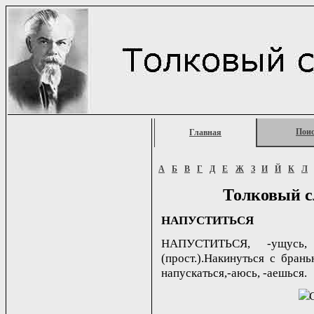
Пои
Главная
А
Б
В
Г
Д
Е
Ж
З
И
Й
К
Л
Толковый с
НАПУСТИТЬСЯ
НАПУСТИТЬСЯ, -ущусь,
(прост.).Накинуться с брань
напускаться,-аюсь, -аешься.